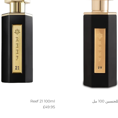
Reef 21 100ml
R
Regular price
£49.95