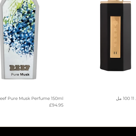
eef Pure Musk Perfume 150ml
ل
Regular price
R
£94.95