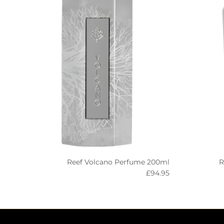
R
Reef Volcano Perfume 200ml
Regular price
£94.95