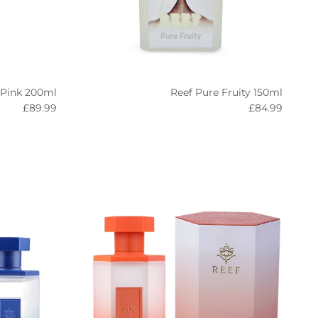
Pink 200ml
Reef Pure Fruity 150ml
egular price
Regular price
£89.99
£84.99