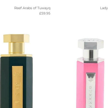
Reef Arabs of Tuwayq
Lady
Regular price
R
£59.95