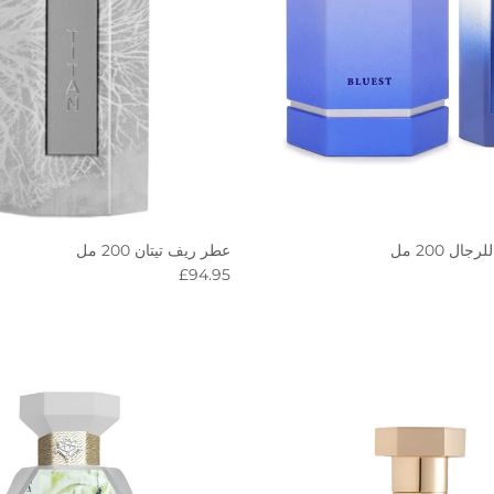
ل 200 مل
عطر ريف تيتان 200 مل
R
Regular price
£94.95