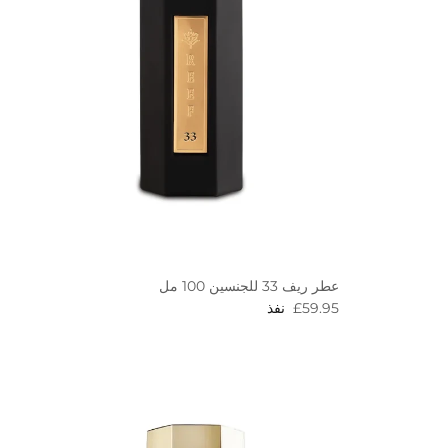
عطر ريف 33 للجنسين 100 مل
Regular price
£59.95
نفذ