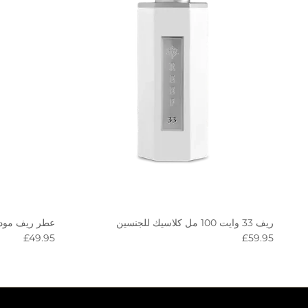
ريف 33 وايت 100 مل كلاسيك للجنسين
عطر ريف مود 11 100 م
Regular price
egular price
£59.95
£49.95