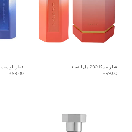
عطر بلويست للرجا
عطر بيسكا 200 مل للنساء
egular price
Regular price
£99.00
£99.00