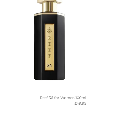
Reef 36 for Women 100ml
Regular price
£49.95