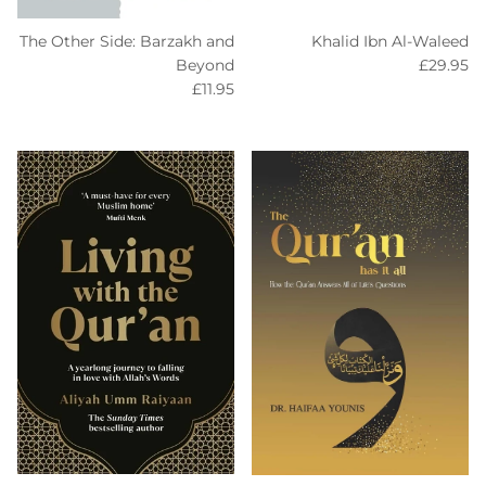
The Other Side: Barzakh and
Khalid Ibn Al-Waleed
Regular price
Beyond
£29.95
Regular price
£11.95